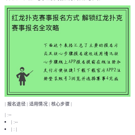
| 报名途径 | 适用情况 | 核心步骤 |
| :--
| :--
| : |