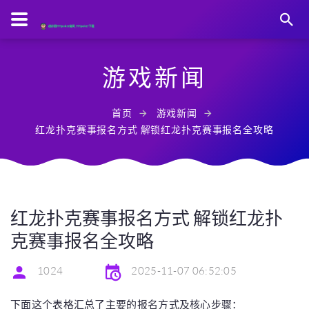
游戏新闻
首页
游戏新闻
红龙扑克赛事报名方式 解锁红龙扑克赛事报名全攻略
红龙扑克赛事报名方式 解锁红龙扑
克赛事报名全攻略
1024
2025-11-07 06:52:05
下面这个表格汇总了主要的报名方式及核心步骤：