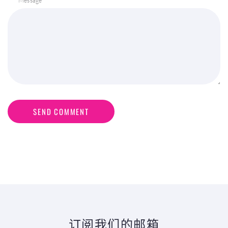
Message
SEND COMMENT
订阅我们的邮箱