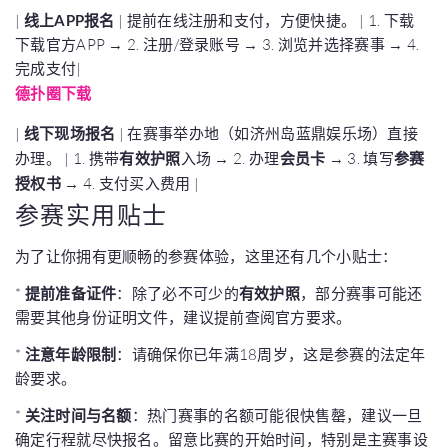
|
线上APP报名
| 提前在线注册和支付，方便快捷。 | 1. 下载
下载官方APP → 2. 注册/登录账号 → 3. 浏览并选择赛事 → 4.
完成支付|
德扑圈下载
|
线下现场报名
| 在赛事举办地（如济州岛蓝鼎娱乐场）直接
办理。 | 1. 携带
有效护照
入场 → 2. 办理
会员卡
→ 3. 填写
参赛
授权书
→ 4. 支付买入费用 |
参赛实用贴士
为了让你拥有更顺畅的参赛体验，这里还有几个小贴士：
*
提前准备证件
：除了必不可少的
有效护照
，部分赛事可能还
需要其他身份证明文件，建议提前查阅官方要求。
*
注意年龄限制
：请确保你已年满18周岁，这是参赛的法定年
龄要求。
*
关注时间与名额
：热门赛事的名额可能很快售罄，建议一旦
确定行程就尽快报名。留意比赛的开始时间，特别是主赛事设