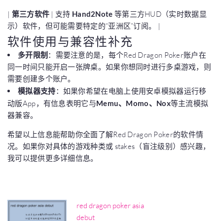
|
第三方软件
| 支持
Hand2Note
等第三方HUD（实时数据显
示）软件，但可能需要特定的“亚洲区”订阅。 |
软件使用与兼容性补充
多开限制
：需要注意的是，每个Red Dragon Poker账户在
同一时间只能开启一张牌桌。如果你想同时进行多桌游戏，则
需要创建多个账户。
模拟器支持
：如果你希望在电脑上使用安卓模拟器运行移
动版App，有信息表明它与
Memu、Momo、Nox
等主流模拟
器兼容。
希望以上信息能帮助你全面了解Red Dragon Poker的软件情
况。如果你对具体的游戏种类或 stakes（盲注级别）感兴趣，
我可以提供更多详细信息。
red dragon poker asia
debut