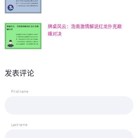
牌桌风云：浩南激情解说红龙扑克巅
峰对决
发表评论
First name
Last name