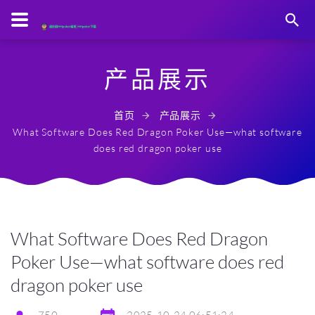
产品展示
首页
产品展示
What Software Does Red Dragon Poker Use—what software
does red dragon poker use
What Software Does Red Dragon
Poker Use—what software does red
dragon poker use