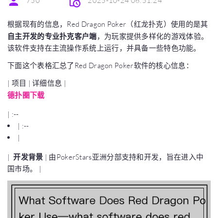
750
2025-10-24 06:51:24
根据现有的信息，Red Dragon Poker（红龙扑克）使用的是其
自主开发的专业扑克客户端
，为玩家提供多样化的游戏体验。
该软件支持在主流操作系统上运行，并具备一些特色功能。
下面这个表格汇总了Red Dragon Poker软件的核心信息：
| 项目 | 详细信息 |
德扑圈下载
| :--
| :--
|
|
️ 开发背景
| 由PokerStars亚洲分部支持和开发，旨在进入中
国市场。 |